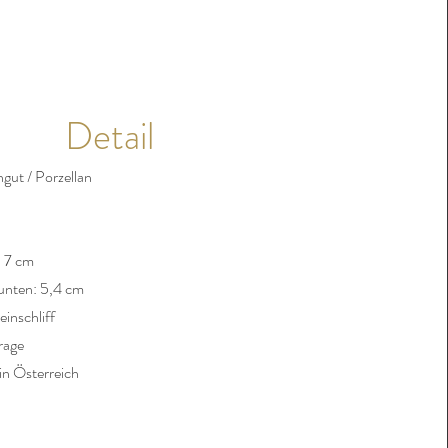
Detail
ngut / Porzellan
 7 cm
unten: 5,4 cm
einschliff
rage
in Österreich