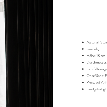
Material: Stei
zweiteilig
Höhe: 18 cm
Durchmesser:
Lichtöffnung 
Oberfläche: F
Preis: auf Anf
handgefertigt 